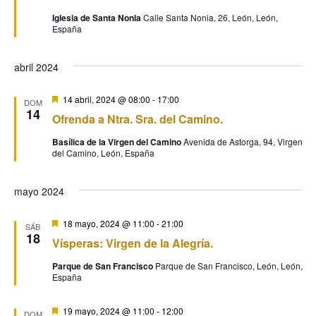
Iglesia de Santa Nonia
Calle Santa Nonia, 26, León, León,
España
abril 2024
Destacado
14 abril, 2024 @ 08:00
-
17:00
DOM
14
Ofrenda a Ntra. Sra. del Camino.
Basílica de la Virgen del Camino
Avenida de Astorga, 94, Virgen
del Camino, León, España
mayo 2024
Destacado
18 mayo, 2024 @ 11:00
-
21:00
SÁB
18
Vísperas: Virgen de la Alegría.
Parque de San Francisco
Parque de San Francisco, León, León,
España
Destacado
19 mayo, 2024 @ 11:00
-
12:00
DOM