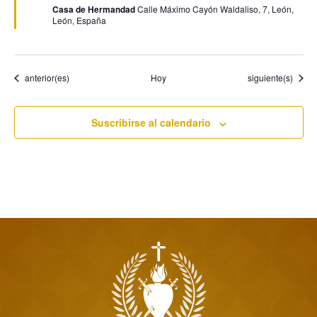
Casa de Hermandad
Calle Máximo Cayón Waldaliso, 7, León,
León, España
Eventos
Eventos
anterior(es)
Hoy
siguiente(s)
Suscribirse al calendario