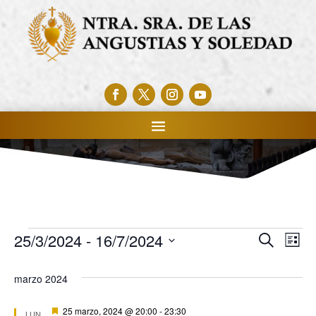
25/3/2024
 - 
16/7/2024
Buscar
Eventos
Na
Naveg
Lista
Selecciona
de
de
marzo 2024
la
vis
fecha.
búsqu
Destacado
25 marzo, 2024 @ 20:00
-
23:30
LUN