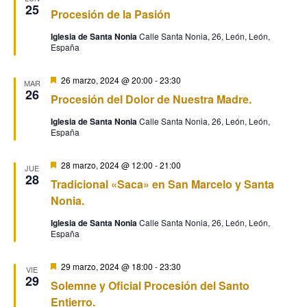
25
de
Procesión de la Pasión
y
Ev
Iglesia de Santa Nonia
Calle Santa Nonia, 26, León, León,
España
vistas
Destacado
26 marzo, 2024 @ 20:00
-
23:30
MAR
de
26
Procesión del Dolor de Nuestra Madre.
Iglesia de Santa Nonia
Calle Santa Nonia, 26, León, León,
Event
España
Destacado
28 marzo, 2024 @ 12:00
-
21:00
JUE
28
Tradicional «Saca» en San Marcelo y Santa
Nonia.
Iglesia de Santa Nonia
Calle Santa Nonia, 26, León, León,
España
Destacado
29 marzo, 2024 @ 18:00
-
23:30
VIE
29
Solemne y Oficial Procesión del Santo
Entierro.