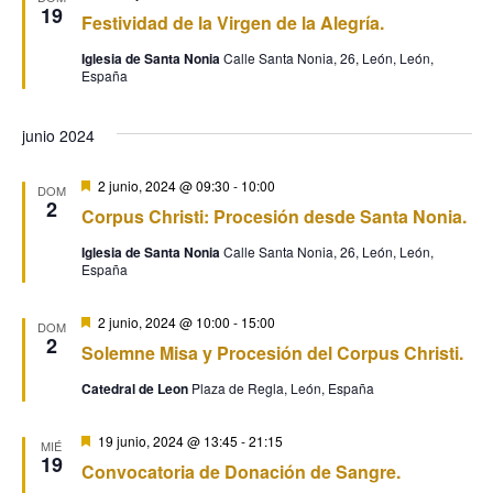
19
Festividad de la Virgen de la Alegría.
Iglesia de Santa Nonia
Calle Santa Nonia, 26, León, León,
España
junio 2024
Destacado
2 junio, 2024 @ 09:30
-
10:00
DOM
2
Corpus Christi: Procesión desde Santa Nonia.
Iglesia de Santa Nonia
Calle Santa Nonia, 26, León, León,
España
Destacado
2 junio, 2024 @ 10:00
-
15:00
DOM
2
Solemne Misa y Procesión del Corpus Christi.
Catedral de Leon
Plaza de Regla, León, España
Destacado
19 junio, 2024 @ 13:45
-
21:15
MIÉ
19
Convocatoria de Donación de Sangre.