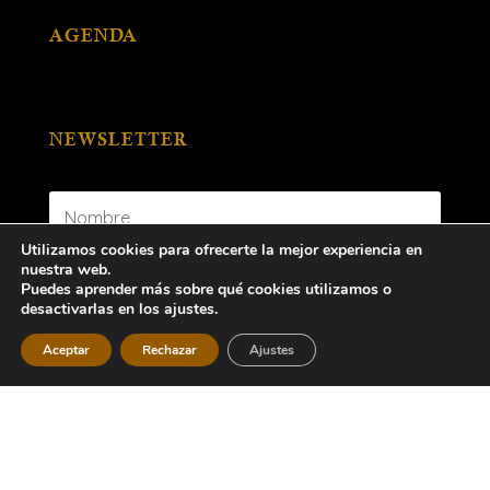
AGENDA
NEWSLETTER
Utilizamos cookies para ofrecerte la mejor experiencia en
nuestra web.
Puedes aprender más sobre qué cookies utilizamos o
desactivarlas en los ajustes.
Aceptar
Rechazar
Ajustes
Suscribirse
Sus datos serán tratados por la Cofradía de Ntra. Sra.
de las Angustias y Soledad
con la finalidad exclusiva de