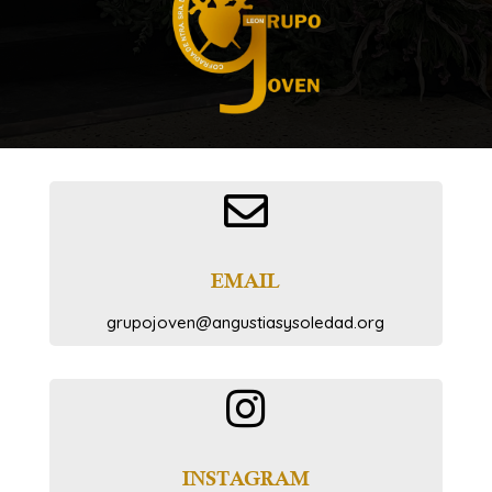

EMAIL
grupojoven@angustiasysoledad.org

INSTAGRAM