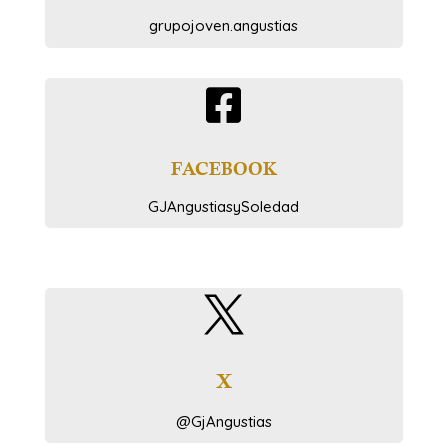
grupojoven.angustias

FACEBOOK
GJAngustiasySoledad

X
@GjAngustias