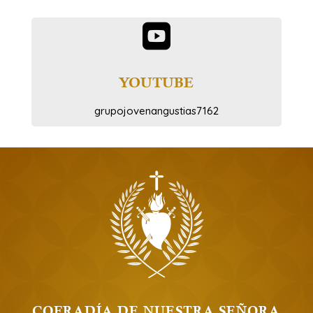

YOUTUBE
grupojovenangustias7162
COFRADÍA DE NUESTRA SEÑORA