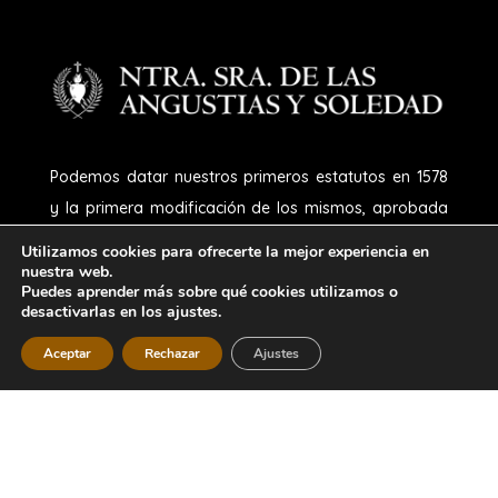
Podemos datar nuestros primeros estatutos en 1578
y la primera modificación de los mismos, aprobada
por el prelado Francisco Trujillo, en 1582. Otro hito
Utilizamos cookies para ofrecerte la mejor experiencia en
importante, porque fue una época difícil para el país
nuestra web.
Puedes aprender más sobre qué cookies utilizamos o
y, lógicamente, para nuestra Cofradía, fue la Guerra
desactivarlas en los ajustes.
Civil, que llegó a provocar la casi desaparición de
Aceptar
Rechazar
Ajustes
Nuestra Señora de las Angustias y Soledad.
Afortunadamente, un grupo entusiasta de 22
hermanos logró reorganizarla y darle un nuevo
impulso en 1940, aprobando unos nuevos estatutos
en 1942, e incluyendo, además, nuevas imágenes en