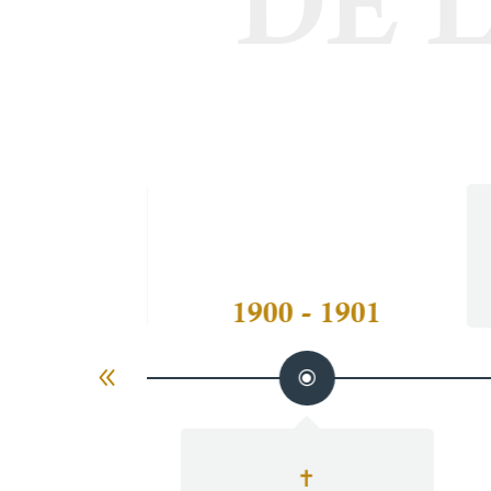
✝
Lera Leguina
1900 - 1901
9 - 1900
✝