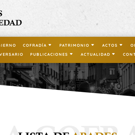
BIERNO
COFRADÍA
PATRIMONIO
ACTOS
O
IVERSARIO
PUBLICACIONES
ACTUALIDAD
CON