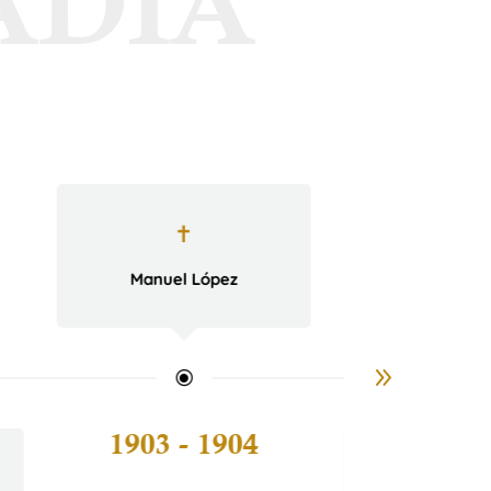
✝
Manuel López
1904 - 
1903 - 1904
✝