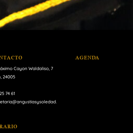
NTACTO
AGENDA
áximo Cayon Waldaliso,
7
, 24005
25 74 61
retaria@angustiasysoledad.
RARIO