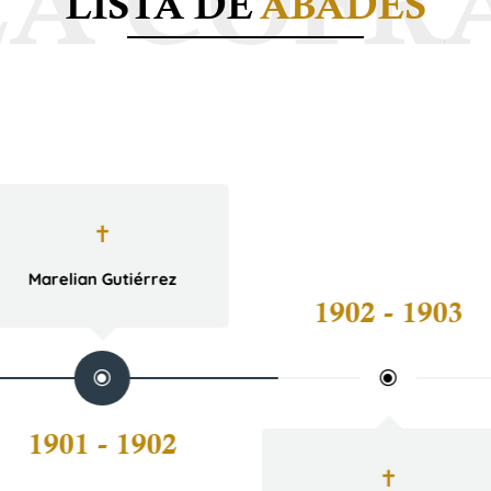
LISTA DE
ABADES
✝
Marelian Gutiérrez
1902 - 1903
1901 - 1902
✝