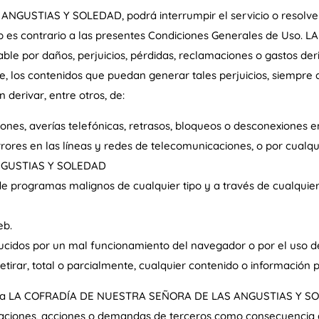
USTIAS Y SOLEDAD, podrá interrumpir el servicio o resolver 
 Web es contrario a las presentes Condiciones Generales de U
 por daños, perjuicios, pérdidas, reclamaciones o gastos deri
e, los contenidos que puedan generar tales perjuicios, siempre q
 derivar, entre otros, de:
misiones, averías telefónicas, retrasos, bloqueos o desconexiones 
rores en las líneas y redes de telecomunicaciones, o por cualqu
NGUSTIAS Y SOLEDAD
o de programas malignos de cualquier tipo y a través de cualqui
eb.
ucidos por un mal funcionamiento del navegador o por el uso d
tirar, total o parcialmente, cualquier contenido o información p
á a LA COFRADÍA DE NUESTRA SEÑORA DE LAS ANGUSTIAS Y SOL
maciones, acciones o demandas de terceros como consecuencia d