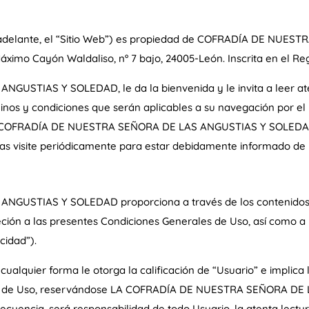
adelante, el “Sitio Web”) es propiedad de COFRADÍA DE NU
Máximo Cayón Waldaliso, nº 7 bajo, 24005-León. Inscrita en el Reg
USTIAS Y SOLEDAD, le da la bienvenida y le invita a leer at
inos y condiciones que serán aplicables a su navegación por e
LA COFRADÍA DE NUESTRA SEÑORA DE LAS ANGUSTIAS Y SOLEDAD p
s visite periódicamente para estar debidamente informado de l
USTIAS Y SOLEDAD proporciona a través de los contenidos de 
jeción a las presentes Condiciones Generales de Uso, así como a 
cidad”).
n cualquier forma le otorga la calificación de “Usuario” e implic
les de Uso, reservándose LA COFRADÍA DE NUESTRA SEÑORA DE
cuencia, será responsabilidad de todo Usuario, la atenta lectu