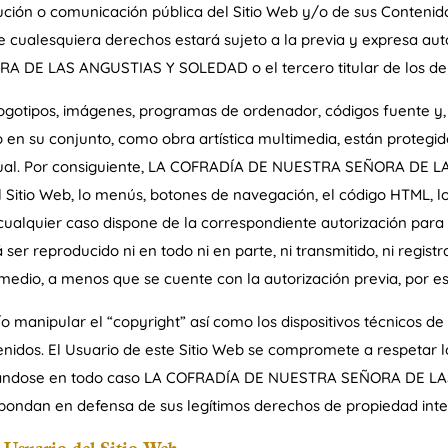
ibución o comunicación pública del Sitio Web y/o de sus Contenid
de cualesquiera derechos estará sujeto a la previa y expresa au
 DE LAS ANGUSTIAS Y SOLEDAD o el tercero titular de los de
, logotipos, imágenes, programas de ordenador, códigos fuente y,
itio en su conjunto, como obra artística multimedia, están prote
ectual. Por consiguiente, LA COFRADÍA DE NUESTRA SEÑORA DE L
 Sitio Web, lo menús, botones de navegación, el código HTML, los
 cualquier caso dispone de la correspondiente autorización para l
 ser reproducido ni en todo ni en parte, ni transmitido, ni regi
edio, a menos que se cuente con la autorización previa, por escr
/o manipular el “copyright” así como los dispositivos técnicos 
nidos. El Usuario de este Sitio Web se compromete a respetar l
ervándose en todo caso LA COFRADÍA DE NUESTRA SEÑORA DE LA
pondan en defensa de sus legítimos derechos de propiedad intele