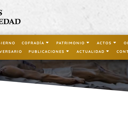
BIERNO
COFRADÍA
PATRIMONIO
ACTOS
O
IVERSARIO
PUBLICACIONES
ACTUALIDAD
CON