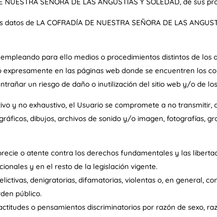
A DE NUESTRA SEÑORA DE LAS ANGUSTIAS Y SOLEDAD, de sus pro
ar los datos de LA COFRADÍA DE NUESTRA SEÑORA DE LAS ANGUS
s empleando para ello medios o procedimientos distintos de los 
do expresamente en las páginas web donde se encuentren los con
rañar un riesgo de daño o inutilización del sitio web y/o de lo
tivo y no exhaustivo, el Usuario se compromete a no transmitir, 
gráficos, dibujos, archivos de sonido y/o imagen, fotografías, gr
precie o atente contra los derechos fundamentales y las liberta
ionales y en el resto de la legislación vigente.
lictivas, denigratorias, difamatorias, violentas o, en general, con
den público.
 actitudes o pensamientos discriminatorios por razón de sexo, raza