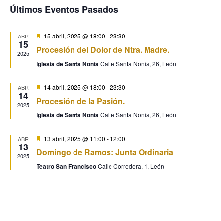
de
búsqu
Últimos Eventos Pasados
de
Eventos
y
Ev
Destacado
15 abril, 2025 @ 18:00
-
23:30
ABR
15
Procesión del Dolor de Ntra. Madre.
vistas
2025
Iglesia de Santa Nonia
Calle Santa Nonia, 26, León
de
Destacado
14 abril, 2025 @ 18:00
-
23:30
ABR
14
Event
Procesión de la Pasión.
2025
Iglesia de Santa Nonia
Calle Santa Nonia, 26, León
Destacado
13 abril, 2025 @ 11:00
-
12:00
ABR
13
Domingo de Ramos: Junta Ordinaria
2025
Teatro San Francisco
Calle Corredera, 1, León