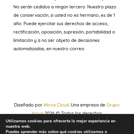
No serán cedidos a ningún tercero. Nuestro plazo
de conservación, si usted no es hermano, es de 1
año. Puede ejercitar sus derechos de acceso,
rectificación, oposición, supresión, portabilidad o
limitación y a no ser objeto de decisiones
automatizadas, en nuestro correo
Diseñado por
iNova Cloud
. Una empresa de
Grupo
Inova
2026 © Todos los derechos
Utilizamos cookies para ofrecerte la mejor experiencia en
reservados.
Política de Privacidad
|
Aviso
nuestra web.
Legal
|
Política de Cookies
Puedes aprender más sobre qué cookies utilizamos o