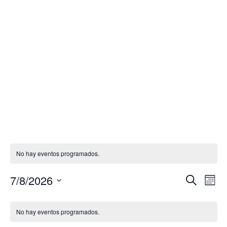
No hay eventos programados.
7/8/2026
Buscar
Na
Naveg
Mes
Selecciona
de
Calendario
de
la
No hay eventos programados.
vis
fecha.