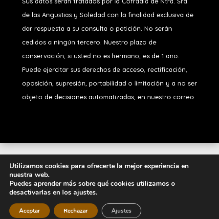
Sus datos serán tratados por la Cofradía de Ntra. Sra.
de las Angustias y Soledad
con la finalidad exclusiva de
dar respuesta a su consulta o petición. No serán
cedidos a ningún tercero. Nuestro plazo de
conservación, si usted no es hermano, es de 1 año.
Puede ejercitar sus derechos de acceso, rectificación,
oposición, supresión, portabilidad o limitación y a no ser
objeto de decisiones automatizadas, en nuestro correo
Diseñado por
iNova Cloud
. Una empresa de
Grupo
Utilizamos cookies para ofrecerte la mejor experiencia en
nuestra web.
Inova
2026 © Todos los derechos
Puedes aprender más sobre qué cookies utilizamos o
reservados.
Política de Privacidad
|
Aviso
desactivarlas en los ajustes.
Legal
|
Política de Cookies
Aceptar
Rechazar
Ajustes