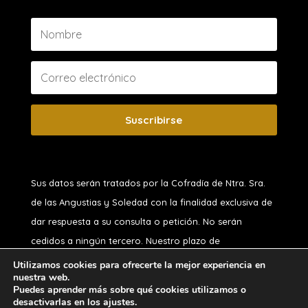
Suscribirse
Sus datos serán tratados por la Cofradía de Ntra. Sra.
de las Angustias y Soledad
con la finalidad exclusiva de
dar respuesta a su consulta o petición. No serán
cedidos a ningún tercero. Nuestro plazo de
conservación, si usted no es hermano, es de 1 año.
Utilizamos cookies para ofrecerte la mejor experiencia en
nuestra web.
Puede ejercitar sus derechos de acceso, rectificación,
Puedes aprender más sobre qué cookies utilizamos o
oposición, supresión, portabilidad o limitación y a no ser
desactivarlas en los ajustes.