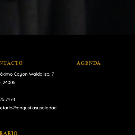
NTACTO
AGENDA
áximo Cayon Waldaliso,
7
, 24005
25 74 61
retaria@angustiasysoledad.
RARIO