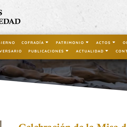
BIERNO
COFRADÍA
PATRIMONIO
ACTOS
O
IVERSARIO
PUBLICACIONES
ACTUALIDAD
CON