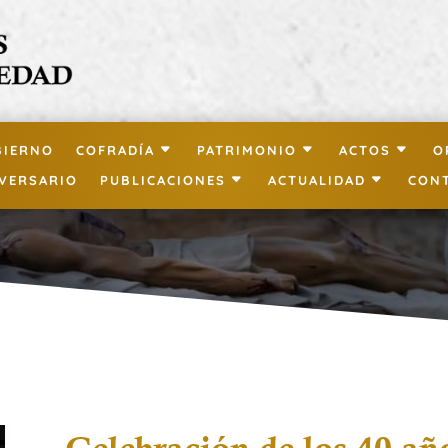
BIERNO
COFRADÍA
PATRIMONIO
ACTOS
O
IVERSARIO
PUBLICACIONES
ACTUALIDAD
CON