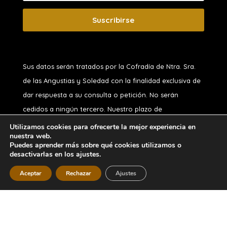
Suscribirse
Sus datos serán tratados por la Cofradía de Ntra. Sra.
de las Angustias y Soledad
con la finalidad exclusiva de
dar respuesta a su consulta o petición. No serán
cedidos a ningún tercero. Nuestro plazo de
conservación, si usted no es hermano, es de 1 año.
Utilizamos cookies para ofrecerte la mejor experiencia en
nuestra web.
Puede ejercitar sus derechos de acceso, rectificación,
Puedes aprender más sobre qué cookies utilizamos o
oposición, supresión, portabilidad o limitación y a no ser
desactivarlas en los ajustes.
objeto de decisiones automatizadas, en nuestro correo
Aceptar
Rechazar
Ajustes