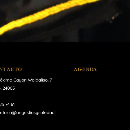
NTACTO
AGENDA
áximo Cayon Waldaliso,
7
, 24005
25 74 61
retaria@angustiasysoledad.