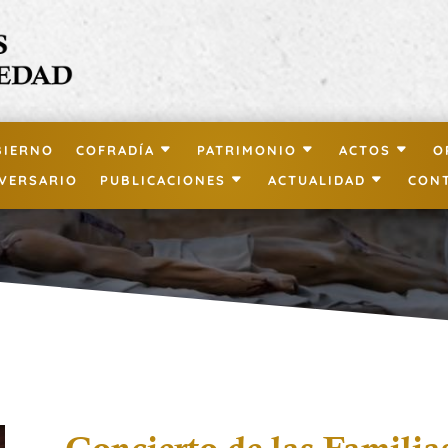
BIERNO
COFRADÍA
PATRIMONIO
ACTOS
O
IVERSARIO
PUBLICACIONES
ACTUALIDAD
CON