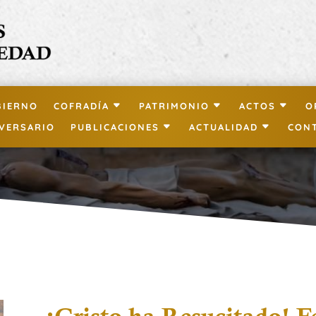
BIERNO
COFRADÍA
PATRIMONIO
ACTOS
O
IVERSARIO
PUBLICACIONES
ACTUALIDAD
CON