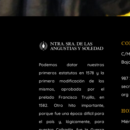
CO
C/M
Bajo
Podemos datar nuestros
primeros estatutos en 1578 y la
987 
primera modificación de los
sec
mismos, aprobada por el
org
prelado Francisco Trujillo, en
1582. Otro hito importante,
HO
porque fue una época difícil para
Miér
el país y, lógicamente, para
nuestra Cofradía, fue la Guerra