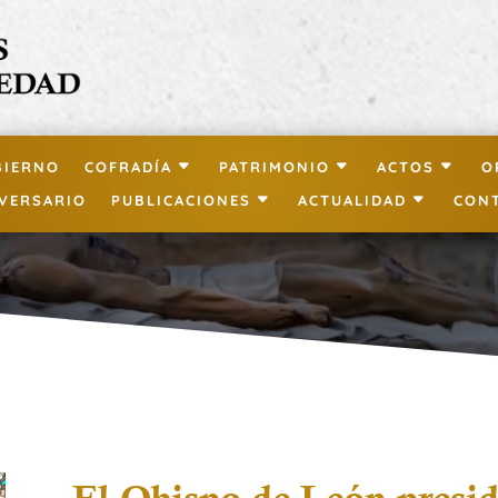
BIERNO
COFRADÍA
PATRIMONIO
ACTOS
O
IVERSARIO
PUBLICACIONES
ACTUALIDAD
CON