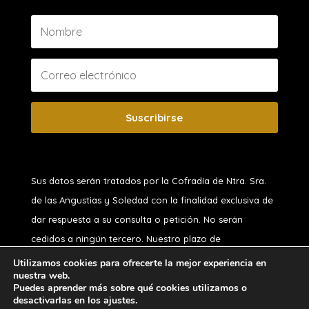
Suscribirse
Sus datos serán tratados por la Cofradía de Ntra. Sra.
de las Angustias y Soledad
con la finalidad exclusiva de
dar respuesta a su consulta o petición. No serán
cedidos a ningún tercero. Nuestro plazo de
conservación, si usted no es hermano, es de 1 año.
Utilizamos cookies para ofrecerte la mejor experiencia en
nuestra web.
Puede ejercitar sus derechos de acceso, rectificación,
Puedes aprender más sobre qué cookies utilizamos o
oposición, supresión, portabilidad o limitación y a no ser
desactivarlas en los ajustes.