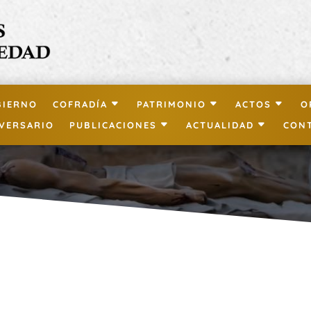
BIERNO
COFRADÍA
PATRIMONIO
ACTOS
O
IVERSARIO
PUBLICACIONES
ACTUALIDAD
CON