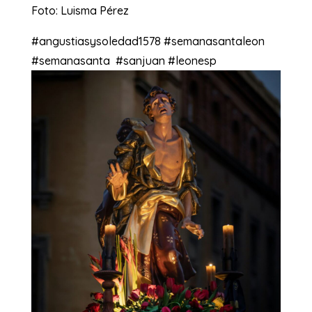
Foto: Luisma Pérez
#angustiasysoledad1578 #semanasantaleon
#semanasanta #sanjuan #leonesp