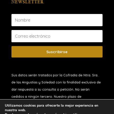
NEWSLETTER
Suscribirse
Sus datos serán tratados por la Cofradía de Ntra. Sra.
de las Angustias y Soledad
con la finalidad exclusiva de
dar respuesta a su consulta o petición. No serán
cedidos a ningún tercero. Nuestro plazo de
conservación, si usted no es hermano, es de 1 año.
Utilizamos cookies para ofrecerte la mejor experiencia en
nuestra web.
Puede ejercitar sus derechos de acceso, rectificación,