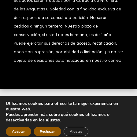
Sus datos serán tratados por la Cofradía de Ntra. Sra.
de las Angustias y Soledad
con la finalidad exclusiva de
dar respuesta a su consulta o petición. No serán
cedidos a ningún tercero. Nuestro plazo de
conservación, si usted no es hermano, es de 1 año.
Puede ejercitar sus derechos de acceso, rectificación,
oposición, supresión, portabilidad o limitación y a no ser
objeto de decisiones automatizadas, en nuestro correo
Diseñado por
iNova Cloud
. Una empresa de
Grupo
Utilizamos cookies para ofrecerte la mejor experiencia en
nuestra web.
Inova
2026 © Todos los derechos
Puedes aprender más sobre qué cookies utilizamos o
reservados.
Política de Privacidad
|
Aviso
desactivarlas en los ajustes.
Legal
|
Política de Cookies
Aceptar
Rechazar
Ajustes