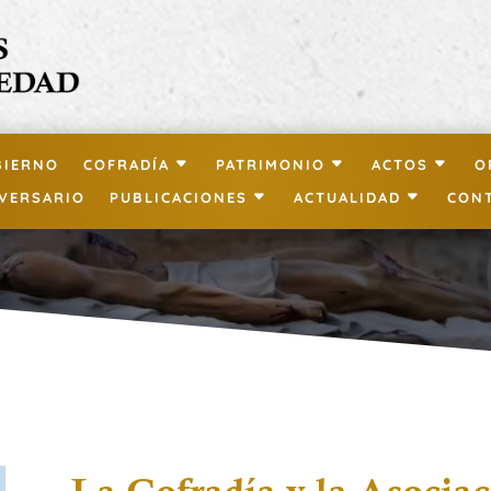
BIERNO
COFRADÍA
PATRIMONIO
ACTOS
O
IVERSARIO
PUBLICACIONES
ACTUALIDAD
CON