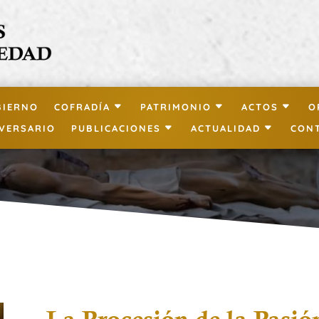
BIERNO
COFRADÍA
PATRIMONIO
ACTOS
O
IVERSARIO
PUBLICACIONES
ACTUALIDAD
CON