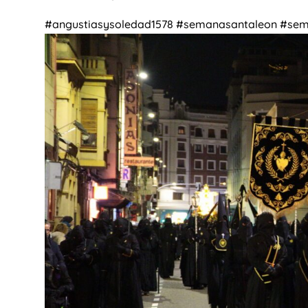
#angustiasysoledad1578 #semanasantaleon #se