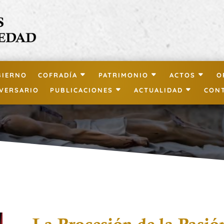
BIERNO
COFRADÍA
PATRIMONIO
ACTOS
O
IVERSARIO
PUBLICACIONES
ACTUALIDAD
CON