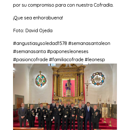
por su compromiso para con nuestra Cofradía.
¡Que sea enhorabuena!
Foto: David Ojeda
#angustiasysoledad1578 #semanasantaleon
#semanasanta #paponesleoneses
#pasioncofrade #familiacofrade #leonesp