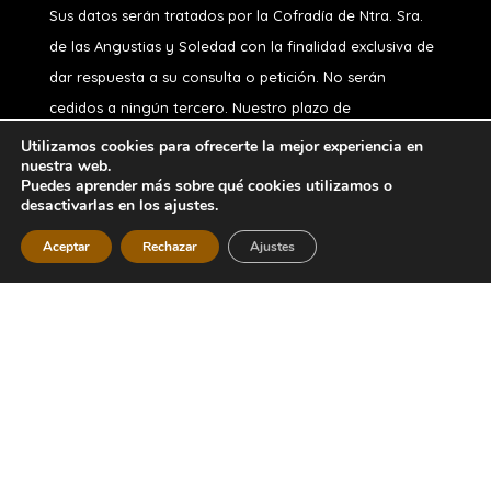
Sus datos serán tratados por la Cofradía de Ntra. Sra.
de las Angustias y Soledad
con la finalidad exclusiva de
dar respuesta a su consulta o petición. No serán
cedidos a ningún tercero. Nuestro plazo de
conservación, si usted no es hermano, es de 1 año.
Utilizamos cookies para ofrecerte la mejor experiencia en
nuestra web.
Puede ejercitar sus derechos de acceso, rectificación,
Puedes aprender más sobre qué cookies utilizamos o
oposición, supresión, portabilidad o limitación y a no ser
desactivarlas en los ajustes.
objeto de decisiones automatizadas, en nuestro correo
Aceptar
Rechazar
Ajustes
Diseñado por
iNova Cloud
. Una empresa de
Grupo
Inova
2026 © Todos los derechos
reservados.
Política de Privacidad
|
Aviso
Legal
|
Política de Cookies