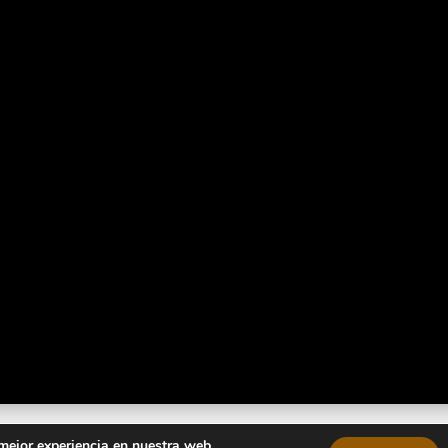
e
Grupo Inova
2026 © Todos los derechos reservados.
Política de
 mejor experiencia en nuestra web.