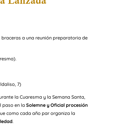
da Lanzada
 braceras a una reunión preparatoria de
aresma).
aliso, 7)
 durante la Cuaresma y la Semana Santa,
l paso en la
Solemne y Oficial procesión
, que como cada año par organiza la
oledad
.