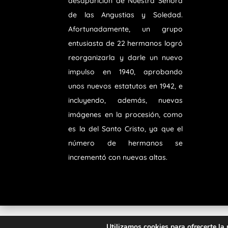
desaparición de Nuestra Señora
de las Angustias y Soledad.
Afortunadamente, un grupo
entusiasta de 22 hermanos logró
reorganizarla y darle un nuevo
impulso en 1940, aprobando
unos nuevos estatutos en 1942, e
incluyendo, además, nuevas
imágenes en la procesión, como
es la del Santo Cristo, ya que el
número de hermanos se
incrementó con nuevas altas.
Diseñado por
iNova Cloud
. Una empresa d
Utilizamos cookies para ofrecerte la