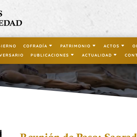
BIERNO
COFRADÍA
PATRIMONIO
ACTOS
O
IVERSARIO
PUBLICACIONES
ACTUALIDAD
CON