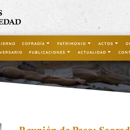
BIERNO
COFRADÍA
PATRIMONIO
ACTOS
O
IVERSARIO
PUBLICACIONES
ACTUALIDAD
CON