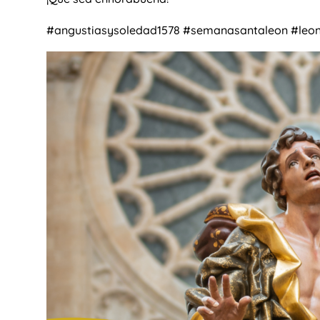
#angustiasysoledad1578 #semanasantaleon #leo