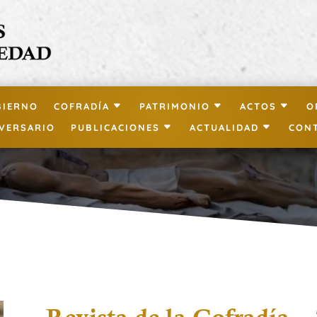
BIERNO
COFRADÍA
PATRIMONIO
ACTOS
O
IVERSARIO
PUBLICACIONES
ACTUALIDAD
CON