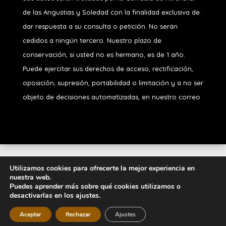
de las Angustias y Soledad
con la finalidad exclusiva de
dar respuesta a su consulta o petición. No serán
cedidos a ningún tercero. Nuestro plazo de
conservación, si usted no es hermano, es de 1 año.
Puede ejercitar sus derechos de acceso, rectificación,
oposición, supresión, portabilidad o limitación y a no ser
objeto de decisiones automatizadas, en nuestro correo
Diseñado por
iNova Cloud
. Una empresa de
Grupo
Utilizamos cookies para ofrecerte la mejor experiencia en
nuestra web.
Inova
2026 © Todos los derechos
Puedes aprender más sobre qué cookies utilizamos o
reservados.
Política de Privacidad
|
Aviso
desactivarlas en los ajustes.
Legal
|
Política de Cookies
Aceptar
Rechazar
Ajustes