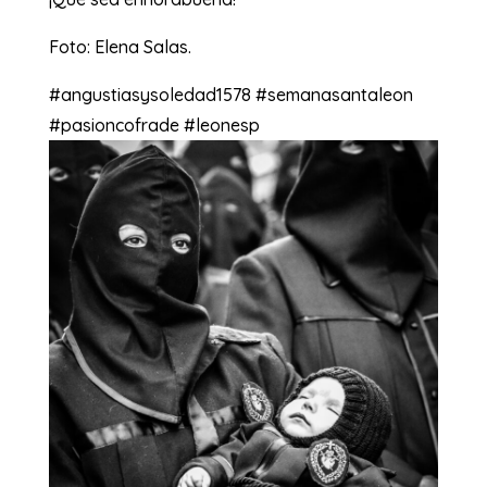
Foto: Elena Salas.
#angustiasysoledad1578 #semanasantaleon
#pasioncofrade #leonesp