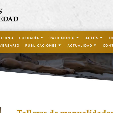
BIERNO
COFRADÍA
PATRIMONIO
ACTOS
O
IVERSARIO
PUBLICACIONES
ACTUALIDAD
CON