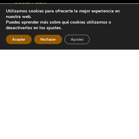
CONTACTO
Utilizamos cookies para ofrecerte la mejor experiencia en
C/Máximo Cayon Waldaliso,
7 Bajo, 24005
nuestra web.
Puedes aprender más sobre qué cookies utilizamos o
desactivarlas en los ajustes.
987 25 74 61
Aceptar
Rechazar
Ajustes
secretaria@angustiasysoledad.org
HORARIO
Miércoles de 19:00 a 20:30 h.
AGENDA