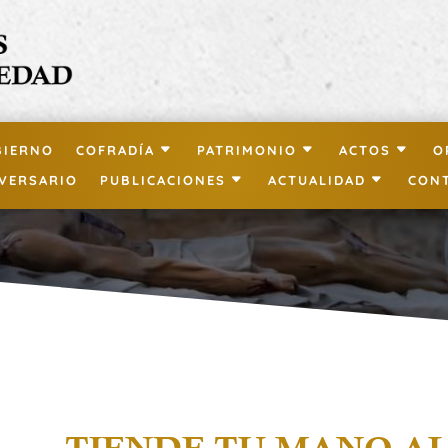
BIERNO
COFRADÍA
PATRIMONIO
ACTOS
O
IVERSARIO
PUBLICACIONES
ACTUALIDAD
CON