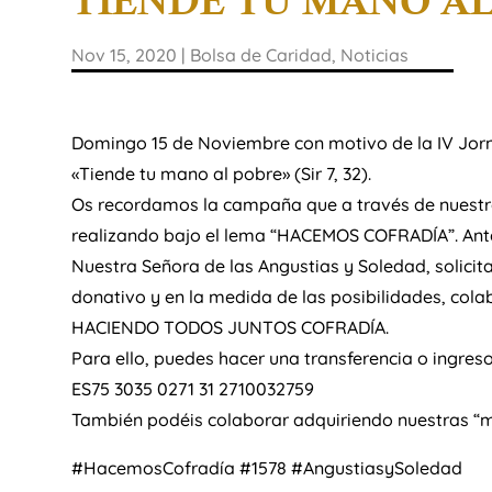
TIENDE TU MANO AL P
Nov 15, 2020
|
Bolsa de Caridad
,
Noticias
Domingo 15 de Noviembre con motivo de la IV Jorn
«Tiende tu mano al pobre» (Sir 7, 32).
Os recordamos la campaña que a través de nuestr
realizando bajo el lema “HACEMOS COFRADÍA”. Ante la
Nuestra Señora de las Angustias y Soledad, solici
donativo y en la medida de las posibilidades, col
HACIENDO TODOS JUNTOS COFRADÍA.
Para ello, puedes hacer una transferencia o ingres
ES75 3035 0271 31 2710032759
También podéis colaborar adquiriendo nuestras “ma
#HacemosCofradía #1578 #AngustiasySoledad