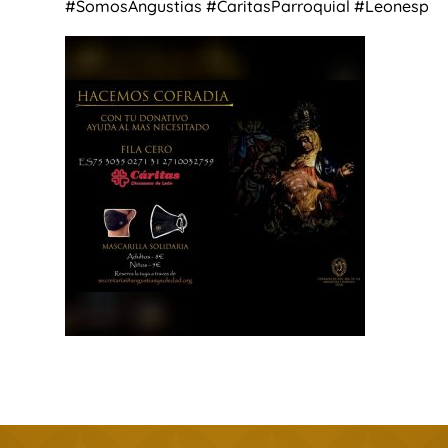
#SomosAngustias #CaritasParroquial #Leonesp