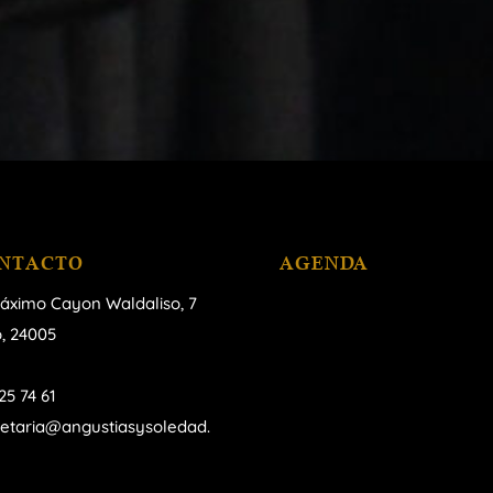
NTACTO
AGENDA
áximo Cayon Waldaliso,
7
, 24005
25 74 61
retaria@angustiasysoledad.