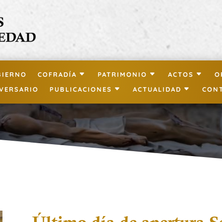
BIERNO
COFRADÍA
PATRIMONIO
ACTOS
O
IVERSARIO
PUBLICACIONES
ACTUALIDAD
CON