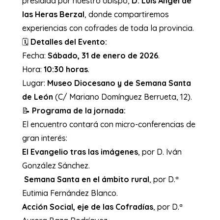
presidida por nuestro obispo,
D. Luis Ángel de
las Heras Berzal
, donde compartiremos
experiencias con cofrades de toda la provincia.
​🗓️
Detalles del Evento:
​Fecha:
Sábado, 31 de enero de 2026
.
​Hora:
10:30 horas
.
​Lugar:
Museo Diocesano y de Semana Santa
de León
(C/ Mariano Domínguez Berrueta, 12).
​📝
Programa de la jornada:
​El encuentro contará con micro-conferencias de
gran interés:
El Evangelio tras las imágenes
, por D. Iván
González Sánchez.
​
Semana Santa en el ámbito rural
, por D.ª
Eutimia Fernández Blanco.
Acción Social, eje de las Cofradías
, por D.ª