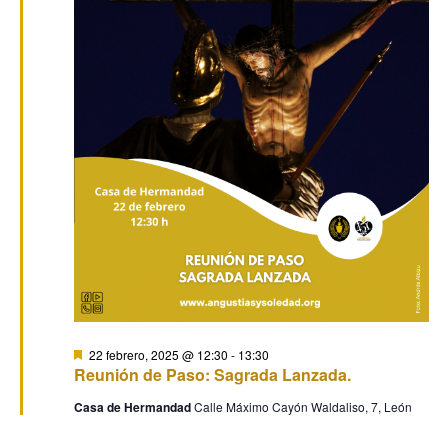
22
de
y
Ev
febrero,
vistas
2025
de
Event
Destacado
22 febrero, 2025 @ 12:30
-
13:30
Reunión de Paso: Sagrada Lanzada.
Casa de Hermandad
Calle Máximo Cayón Waldaliso, 7, León