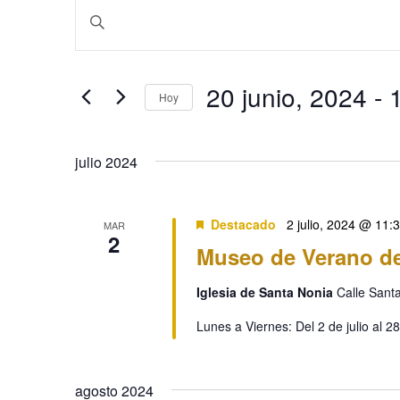
Eventos
Navegación
Introduce
la
de
palabra
20 junio, 2024
 - 
clave.
búsqueda
Hoy
Busca
Selecciona
y
Eventos
la
julio 2024
para
fecha.
vistas
la
palabra
de
Destacado
2 julio, 2024 @ 11:
MAR
2
clave.
Museo de Verano d
Eventos
Iglesia de Santa Nonia
Calle Sant
Lunes a Viernes: Del 2 de julio al 
agosto 2024