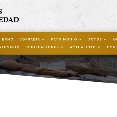
BIERNO
COFRADÍA
PATRIMONIO
ACTOS
O
VERSARIO
PUBLICACIONES
ACTUALIDAD
CON