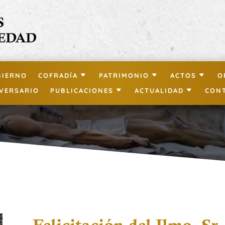
BIERNO
COFRADÍA
PATRIMONIO
ACTOS
O
IVERSARIO
PUBLICACIONES
ACTUALIDAD
CON