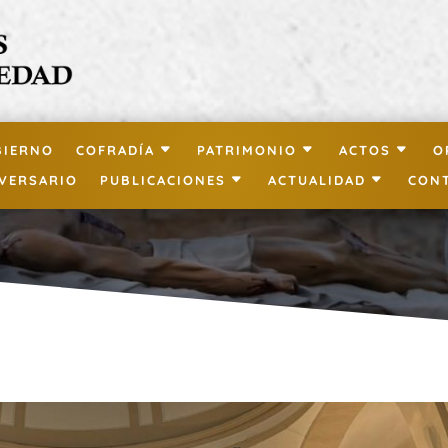
BIERNO
COFRADÍA
PATRIMONIO
ACTOS
O
IVERSARIO
PUBLICACIONES
ACTUALIDAD
CON