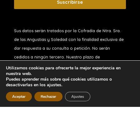
Suscribirse
Sus datos serán tratados por la Cofradía de Ntra. Sra.
de las Angustias y Soledad
con la finalidad exclusiva de
dar respuesta a su consulta o petición. No serán
cedidos a ningún tercero. Nuestro plazo de
conservación, si usted no es hermano, es de 1 año.
Utilizamos cookies para ofrecerte la mejor experiencia en
nuestra web.
Puede ejercitar sus derechos de acceso, rectificación,
Puedes aprender más sobre qué cookies utilizamos o
oposición, supresión, portabilidad o limitación y a no ser
desactivarlas en los ajustes.
objeto de decisiones automatizadas, en nuestro correo
Aceptar
Rechazar
Ajustes
Diseñado por
iNova Cloud
. Una empresa de
Grupo