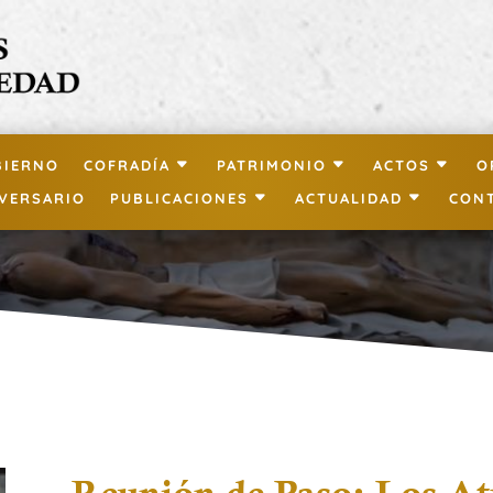
BIERNO
COFRADÍA
PATRIMONIO
ACTOS
O
IVERSARIO
PUBLICACIONES
ACTUALIDAD
CON