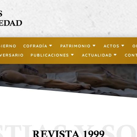
BIERNO
COFRADÍA
PATRIMONIO
ACTOS
O
IVERSARIO
PUBLICACIONES
ACTUALIDAD
CON
REVISTA 1999