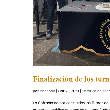
Finalización de los turn
por
Viceabad
|
Mar 28, 2024
|
Histórico de noti
La Cofradía da por concluidos los Turnos de
numeroso público que nos ha acompañado a lo