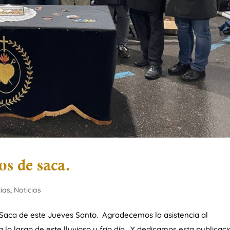
os de saca.
cias
,
Noticias
 Saca de este Jueves Santo. Agradecemos la asistencia al
 largo de este lluvioso y frío día. Y dedicamos esta publicaci