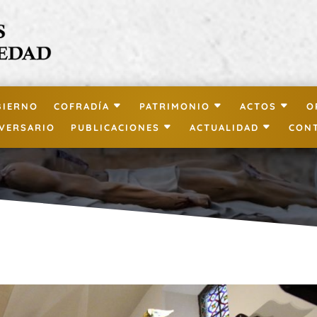
BIERNO
COFRADÍA
PATRIMONIO
ACTOS
O
IVERSARIO
PUBLICACIONES
ACTUALIDAD
CON