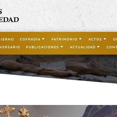
BIERNO
COFRADÍA
PATRIMONIO
ACTOS
O
IVERSARIO
PUBLICACIONES
ACTUALIDAD
CON