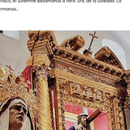
l Triduo, el Solemne Besamanos a Ntra. Sra. de la Soledad. La
rmanos...