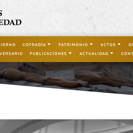
BIERNO
COFRADÍA
PATRIMONIO
ACTOS
O
IVERSARIO
PUBLICACIONES
ACTUALIDAD
CON