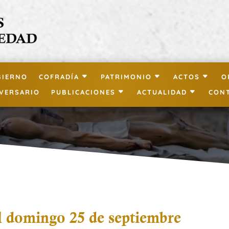
BIERNO
COFRADÍA
PATRIMONIO
ACTOS
O
IVERSARIO
PUBLICACIONES
ACTUALIDAD
CON
l domingo 25 de septiembre