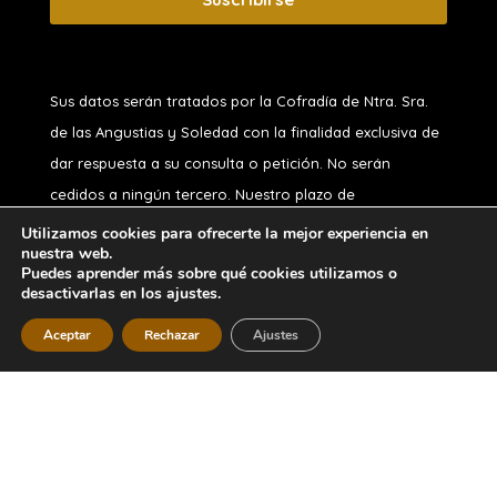
Sus datos serán tratados por la Cofradía de Ntra. Sra.
de las Angustias y Soledad
con la finalidad exclusiva de
dar respuesta a su consulta o petición. No serán
cedidos a ningún tercero. Nuestro plazo de
conservación, si usted no es hermano, es de 1 año.
Utilizamos cookies para ofrecerte la mejor experiencia en
nuestra web.
Puede ejercitar sus derechos de acceso, rectificación,
Puedes aprender más sobre qué cookies utilizamos o
oposición, supresión, portabilidad o limitación y a no ser
desactivarlas en los ajustes.
objeto de decisiones automatizadas, en nuestro correo
Aceptar
Rechazar
Ajustes
Diseñado por
iNova Cloud
. Una empresa de
Grupo