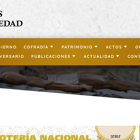
BIERNO
COFRADÍA
PATRIMONIO
ACTOS
O
IVERSARIO
PUBLICACIONES
ACTUALIDAD
CON