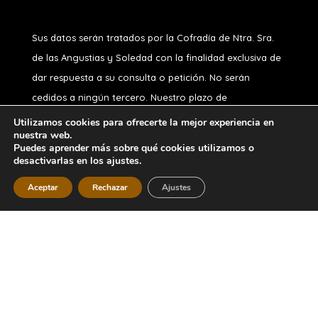
Sus datos serán tratados por la Cofradía de Ntra. Sra.
de las Angustias y Soledad
con la finalidad exclusiva de
dar respuesta a su consulta o petición. No serán
cedidos a ningún tercero. Nuestro plazo de
conservación, si usted no es hermano, es de 1 año.
Utilizamos cookies para ofrecerte la mejor experiencia en
nuestra web.
Puede ejercitar sus derechos de acceso, rectificación,
Puedes aprender más sobre qué cookies utilizamos o
oposición, supresión, portabilidad o limitación y a no ser
desactivarlas en los ajustes.
objeto de decisiones automatizadas, en nuestro correo
Aceptar
Rechazar
Ajustes
Diseñado por
iNova Cloud
. Una empresa de
Grupo
Inova
2026 © Todos los derechos
reservados.
Política de Privacidad
|
Aviso