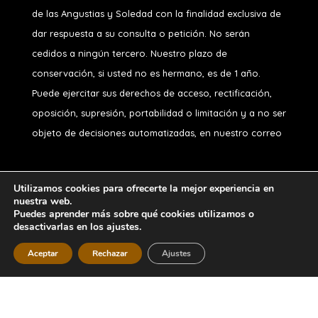
de las Angustias y Soledad
con la finalidad exclusiva de
dar respuesta a su consulta o petición. No serán
cedidos a ningún tercero. Nuestro plazo de
conservación, si usted no es hermano, es de 1 año.
Puede ejercitar sus derechos de acceso, rectificación,
oposición, supresión, portabilidad o limitación y a no ser
objeto de decisiones automatizadas, en nuestro correo
Utilizamos cookies para ofrecerte la mejor experiencia en
nuestra web.
Puedes aprender más sobre qué cookies utilizamos o
desactivarlas en los ajustes.
Diseñado por
iNova Cloud
. Una empresa de
Grupo
Inova
2026 © Todos los derechos
Aceptar
Rechazar
Ajustes
reservados.
Política de Privacidad
|
Aviso
Legal
|
Política de Cookies